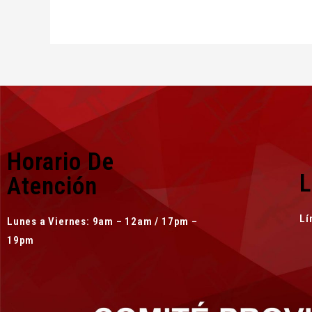
Horario De
L
Atención
Lí
Lunes a Viernes: 9am – 12am / 17pm –
19pm