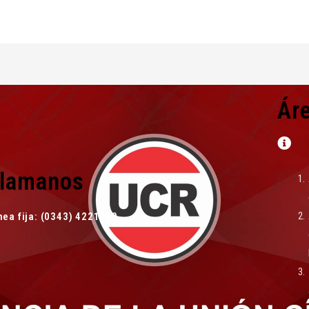
Ár
lamanos
nea fija: (0343) 4221340