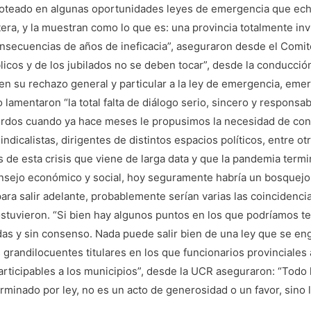
anoteado en algunas oportunidades leyes de emergencia que echa
era, y la muestran como lo que es: una provincia totalmente inv
onsecuencias de años de ineficacia”, aseguraron desde el Comit
licos y de los jubilados no se deben tocar”, desde la conducción
en su rechazo general y particular a la ley de emergencia, emer
lamentaron “la total falta de diálogo serio, sincero y responsa
sordos cuando ya hace meses le propusimos la necesidad de co
indicalistas, dirigentes de distintos espacios políticos, entre 
de esta crisis que viene de larga data y que la pandemia termi
nsejo económico y social, hoy seguramente habría un bosquej
ara salir adelante, probablemente serían varias las coincidenci
stuvieron. “Si bien hay algunos puntos en los que podríamos te
das y sin consenso. Nada puede salir bien de una ley que se en
s grandilocuentes titulares en los que funcionarios provinciales
rticipables a los municipios”, desde la UCR aseguraron: “Todo 
erminado por ley, no es un acto de generosidad o un favor, sin