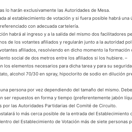
nas lo harán exclusivamente las Autoridades de Mesa.
ada al establecimiento de votación y si fuera posible habrá una ú
 referenciado con adecuada cartelería.
ión habrá al ingreso y a la salida del mismo dos facilitadores 
os de los votantes afiliados y regularán junto a la autoridad pol
otantes afiliados, resolviendo en dicho momento la formación de
ento social de dos metros entre los afiliados si los hubiere. –
 los elementos necesarios para dicha tarea y para su seguridad
ato, alcohol 70/30 en spray, hipoclorito de sodio en dilución p
 a una persona por vez dependiendo del tamaño del mismo. Deb
 ser repuestos en forma y tiempo (preferentemente jabón líquid
 por las Autoridades Partidarias del Comité de Circuito.
stalará lo más cerca posible de la entrada del Establecimiento 
entro del Establecimiento de Votación más de siete personas p