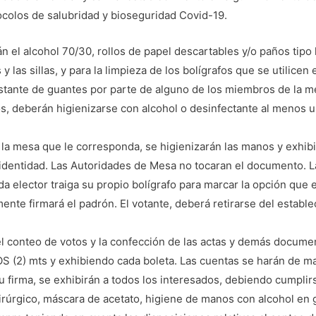
ocolos de salubridad y bioseguridad Covid-19.
n el alcohol 70/30, rollos de papel descartables y/o paños tipo l
y las sillas, y para la limpieza de los bolígrafos que se utilicen 
stante de guantes por parte de alguno de los miembros de la me
os, deberán higienizarse con alcohol o desinfectante al menos 
la mesa que le corresponda, se higienizarán las manos y exhibi
 identidad. Las Autoridades de Mesa no tocaran el documento. L
a elector traiga su propio bolígrafo para marcar la opción que eli
mente firmará el padrón. El votante, deberá retirarse del establ
l conteo de votos y la confección de las actas y demás docume
DOS (2) mts y exhibiendo cada boleta. Las cuentas se harán de m
u firma, se exhibirán a todos los interesados, debiendo cumpli
irúrgico, máscara de acetato, higiene de manos con alcohol en ge