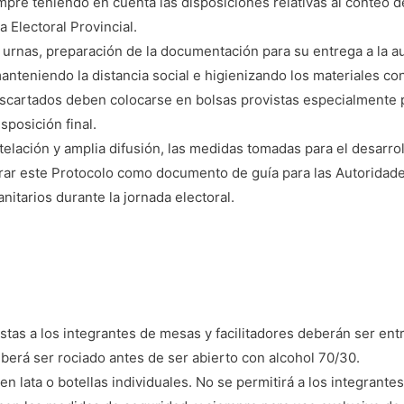
mpre teniendo en cuenta las disposiciones relativas al conteo d
a Electoral Provincial.
 urnas, preparación de la documentación para su entrega a la a
teniendo la distancia social e higienizando los materiales con
scartados deben colocarse en bolsas provistas especialmente pa
sposición final.
telación y amplia difusión, las medidas tomadas para el desarrol
porar este Protocolo como documento de guía para las Autorida
anitarios durante la jornada electoral.
stas a los integrantes de mesas y facilitadores deberán ser ent
berá ser rociado antes de ser abierto con alcohol 70/30.
 lata o botellas individuales. No se permitirá a los integrantes