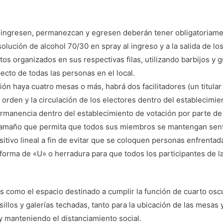
e ingresen, permanezcan y egresen deberán tener obligatoriamen
olución de alcohol 70/30 en spray al ingreso y a la salida de lo
ntos organizados en sus respectivas filas, utilizando barbijos y
ecto de todas las personas en el local.
ión haya cuatro mesas o más, habrá dos facilitadores (un titula
 orden y la circulación de los electores dentro del establecimie
rmanencia dentro del establecimiento de votación por parte de 
amaño que permita que todos sus miembros se mantengan sentad
tivo lineal a fin de evitar que se coloquen personas enfrentadas
 forma de «U» o herradura para que todos los participantes de 
s como el espacio destinado a cumplir la función de cuarto oscu
asillos y galerías techadas, tanto para la ubicación de las mesas
 manteniendo el distanciamiento social.