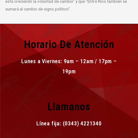
está creciendo la voluntad de cambio” y que “Entre Ríos también se
sumará al cambio de signo político”.
Horario De Atención
Lunes a Viernes: 9am – 12am / 17pm –
19pm
Llamanos
Línea fija: (0343) 4221340