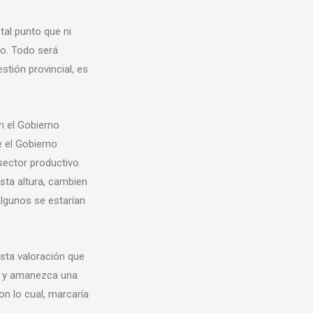
 tal punto que ni
lo. Todo será
tión provincial, es
n el Gobierno
e el Gobierno
sector productivo.
sta altura, cambien
algunos se estarían
esta valoración que
o, y amanezca una
on lo cual, marcaría