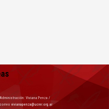
eas
Administración: Viviana Penza /
correo
vivianapenza@ucrer.org.ar