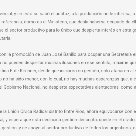
ncial, y en esto se sacó el antifaz, a la producción no le interesa, a
 referencia, como es el Ministerio, que debía haberse ocupado de el
l sector productivo para lo único que despierta interés en esta ges
taria.
 con la promoción de Juan José Bahillo para ocupar una Secretaría e
cia no pueden despertar muchas ilusiones en ese sentido, máxime qu
ina F. de Kirchner, desde que iniciaron su gestión, solo atacaron al 
 no ha sido menor, con lo cual, no hay muchas esperanzas que, a e
en el Gobierno Nacional, no despierta expectativas alentadoras, como 
 la Unión Cívica Radical distrito Entre Ríos, añora equivocarse con 
nal, y espera que esta deslucida gestión descripta, quede en el olvid
 gestión, y de apoyo al sector productivo de todos los argentinos, c