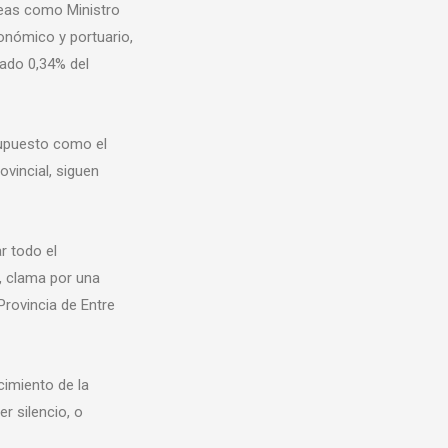
reas como Ministro
conómico y portuario,
nado 0,34% del
esupuesto como el
ovincial, siguen
r todo el
o, clama por una
 Provincia de Entre
cimiento de la
r silencio, o