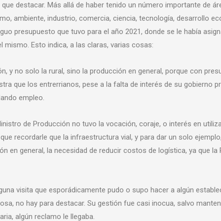
da que destacar. Más allá de haber tenido un número importante de á
mo, ambiente, industrio, comercia, ciencia, tecnología, desarrollo e
exiguo presupuesto que tuvo para el año 2021, donde se le había asig
el mismo. Esto indica, a las claras, varias cosas:
ión, y no solo la rural, sino la producción en general, porque con pr
ra que los entrerrianos, pese a la falta de interés de su gobierno pr
 dando empleo.
inistro de Producción no tuvo la vocación, coraje, o interés en utiliza
 que recordarle que la infraestructura vial, y para dar un solo ejempl
ción en general, la necesidad de reducir costos de logística, ya que la
lguna visita que esporádicamente pudo o supo hacer a algún estable
cosa, no hay para destacar. Su gestión fue casi inocua, salvo mantene
ria, algún reclamo le llegaba.