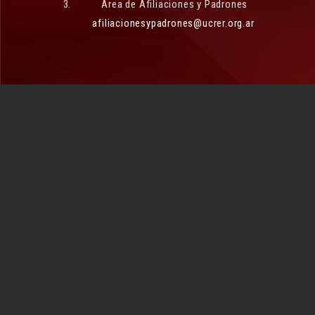
Área de Afiliaciones y Padrones
afiliacionesypadrones@ucrer.org.ar