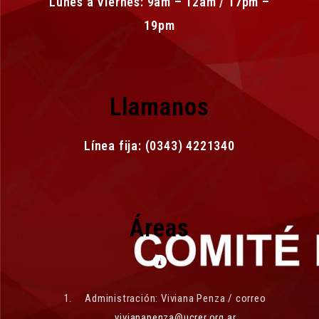
Lunes a Viernes: 9am – 12am / 17pm –
19pm
Llamanos
Línea fija: (0343) 4221340
Áreas
Administración: Viviana Penza / correo
vivianapenza@ucrer.org.ar